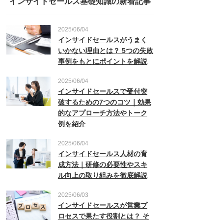
インサイドセールス基礎知識の新着記事
2025/06/04
インサイドセールスがうまく
いかない理由とは？ 5つの失敗
事例をもとにポイントを解説
2025/06/04
インサイドセールスで受付突
破するための7つのコツ｜効果
的なアプローチ方法やトーク
例を紹介
2025/06/04
インサイドセールス人材の育
成方法｜研修の必要性やスキ
ル向上の取り組みを徹底解説
2025/06/03
インサイドセールスが営業プ
ロセスで果たす役割とは？ そ