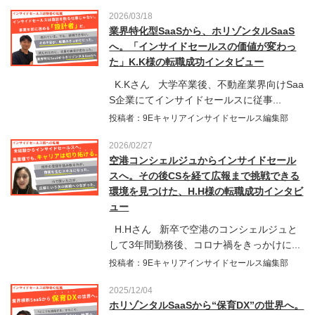
2026/03/18
業界特化型SaaSから、ホリゾンタルSaaS
へ。「インサイドセールスの価値が変わっ
た」K.K様の転職成功インタビュー
K.Kさん 大学卒業後、不動産業界向けSaa
S企業にてインサイドセールスに従事...
投稿者：9Eキャリアインサイドセールス編集部
2026/02/27
空港コンシェルジュからインサイドセール
スへ。その後CSを経て広報まで挑戦できる
環境を見つけた、H.H様の転職成功インタビ
ュー
H.Hさん 新卒で空港のコンシェルジュと
して3年間勤務後、コロナ禍をきっかけに...
投稿者：9Eキャリアインサイドセールス編集部
2025/12/04
ホリゾンタルSaaSから“保育DX”の世界へ。