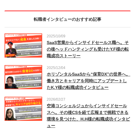
転職者インタビューのおすすめ記事
2025/10/09
SaaS営業からインサイドセールス職へ。そ
の後ヘッドハンティングも受けたY.F様の転
職成功ストーリー
2025/12/04
ホリゾンタルSaaSから“保育DX”の世界へ。
働き方とキャリアを同時にアップデートし
たK.Y様の転職成功インタビュー
2026/02/27
空港コンシェルジュからインサイドセール
スへ。その後CSを経て広報まで挑戦できる
環境を見つけた、H.H様の転職成功インタビ
ュー