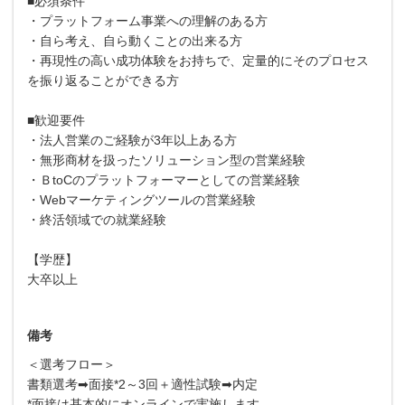
■必須条件
・プラットフォーム事業への理解のある方
・自ら考え、自ら動くことの出来る方
・再現性の高い成功体験をお持ちで、定量的にそのプロセス
を振り返ることができる方
■歓迎要件
・法人営業のご経験が3年以上ある方
・無形商材を扱ったソリューション型の営業経験
・ＢtoCのプラットフォーマーとしての営業経験
・Webマーケティングツールの営業経験
・終活領域での就業経験
【学歴】
大卒以上
備考
＜選考フロー＞
書類選考➡面接*2～3回＋適性試験➡内定
*面接は基本的にオンラインで実施します。