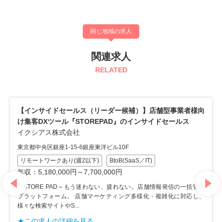
同じ地域の求人
関連求人
RELATED
イドセールス（リーダー候補）】店舗型事業者様向
フードデリバ
Xツール『STOREPAD』のインサイドセールス
SaaS『Ca
ス株式会社
ルドセールス
株式会社taco
区銀座1-15-6銀座東洋ビル10F
東京都中央区日本
ワークあり(週2以下)
BtoB(SaaS／IT)
80,000円～7,700,000円
フレックス制
年収：4,000,
E PAD～もう迷わない、疲れない。店舗情報発信の一括管理
フォーム。 店舗マーケティング多様化・複雑化に対応し、
tacomsは
サイトやS...
リー注文一元管
様を幸せにするた
人の詳細を見る