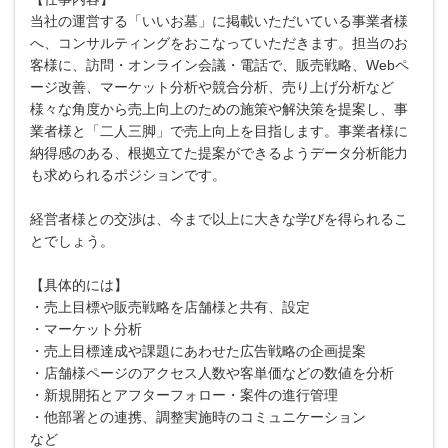
当社の運営する「いいお墓」に掲載いただいている事業者様
へ、コンサルティングをおこなっていただきます。担当のお
客様に、訪問・オンライン会議・電話で、販売戦略、Webペ
ージ改善、マーケット分析や競合分析、売り上げ分析など
様々な角度から売上向上のための施策や解決策を提案し、事
業者様と「二人三脚」で売上向上を目指します。事業者様に
納得感のある、根拠立てた提案ができるようデータ分析能力
も求められるポジションです。
経営者様との交渉は、今まで以上に大きな学びを得られるこ
とでしょう。
【具体的には】
・売上目標や販売戦略を店舗様と共有、設定
・マーケット分析
・売上目標達成や課題にあわせた広告戦略の企画提案
・店舗様ページのアクセス人数や客単価などの数値を分析
・新規開拓とアフターフォロー・案件の進行管理
・他部署との連携、調整実施時のコミュニケーション
など