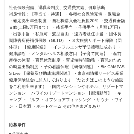
社会保険完備、退職金制度、交通費支給、健康診断
補足情報：【手当て・待遇】 ・各種社会保険完備 ・退職金
・確定拠出年金制度 ・自社株購入会社負担20％ ・交通費全額
支給(上限5万円まで） ・残業手当 ・子供手当（月額1万円）
・出張手当 ・私服可・髪型自由 ・遠方者赴任手当 ・団体長
期障害所得補償保険（GLTD） ・３大疾病サポート保険（団
体型） 【健康関連】 ・インフルエンザ予防接種助成あり ・
健康診断 ・メンタルヘルス相談窓口 【子育て関連】 ・産前
産後の休暇 ・育児休業制度 ・育児短時間勤務 ・育児のため
の時差出勤制度 ・子の看護休暇 【研修関連】 ・Biz CAMPAS
S Live 【保養及び助成施設関連】 ・東京都情報サービス産業
健康保険組合に加入しております （たとえばこのような施設
をご利用出来ます） ・国内ペンションやホテル、リゾートマ
ンション ・ハワイのリゾートマンション 【部活動等】 ・キ
ャンプ ・ゴルフ ・オフショアフィッシング ・サウナ ・ワイ
ン ・日本酒 ・ボードゲーム その他さまざまあり
応募条件