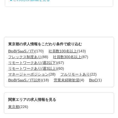
★この求人の
東京都の求人情報をこだわり条件で絞り込む
BtoB(SaaS／IT)
(170)
社員数100名以上
(143)
フレックス制度あり
(88)
社員数300名以上
(87)
リモートワークあり(週2以下)
(67)
リモートワークあり(週3以上)
(60)
マネージャーポジション
(28)
フルリモートあり
(22)
BtoB(SaaS／IT以外)
(18)
営業未経験歓迎
(4)
BtoC
(1)
関東エリアの求人情報を見る
東京都
(226)