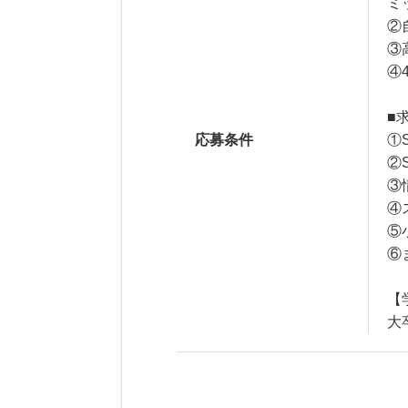
ミ
②
③
④
■
応募条件
①
②
③
④
⑤
⑥
【
大