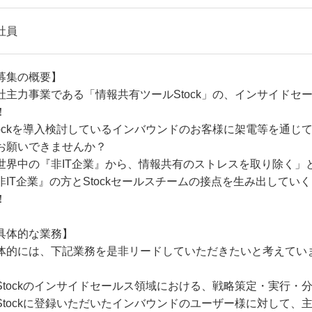
社員
募集の概要】
社主力事業である「情報共有ツールStock」の、インサイドセ
！
tockを導入検討しているインバウンドのお客様に架電等を通じて
お願いできませんか？
世界中の『非IT企業』から、情報共有のストレスを取り除く」
非IT企業』の方とStockセールスチームの接点を生み出して
！
具体的な業務】
体的には、下記業務を是非リードしていただきたいと考えてい
Stockのインサイドセールス領域における、戦略策定・実行・
Stockに登録いただいたインバウンドのユーザー様に対して、主