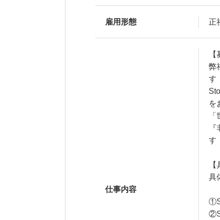
雇用形態
正
【
弊
す
S
を
「
『
す
【
具
仕事内容
①
②