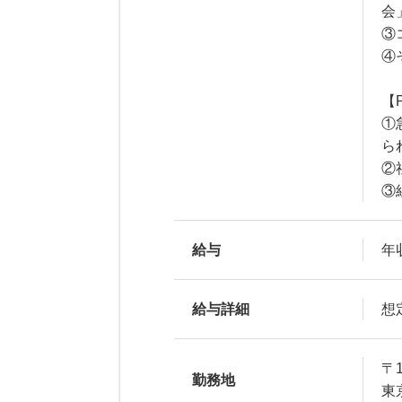
会
③
④
【
①
ら
②
③
給与
年収
給与詳細
想
〒1
勤務地
東