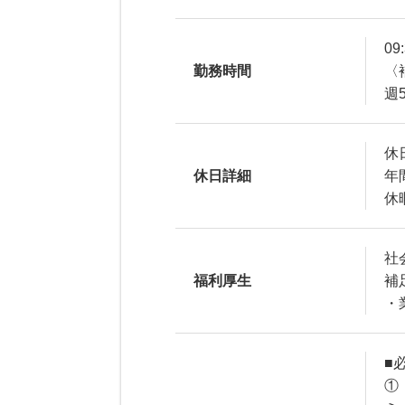
09
勤務時間
〈
週
休
休日詳細
年
休
社
福利厚生
補
・
■
①