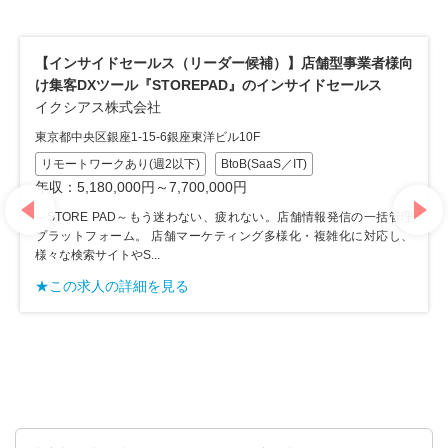
【インサイドセールス（リーダー候補）】店舗型事業者様向
フ
け集客DXツール『STOREPAD』のインサイドセールス
S
イクシアス株式会社
ル
株
東京都中央区銀座1-15-6銀座東洋ビル10F
東
リモートワークあり(週2以下)
BtoB(SaaS／IT)
年収：5,180,000円～7,700,000円
年
～STORE PAD～もう迷わない、疲れない。店舗情報発信の一括管理
プラットフォーム。 店舗マーケティング多様化・複雑化に対応し、
t
様々な検索サイトやS...
リ
様
★この求人の詳細を見る
★