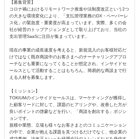
【募集背景】
コロナ禍におけるリモートワーク推進や法制度改正という2つ
の大きな環境変化により、「支払管理業務のDX・ペーパーレ
ス化」の緊急度・重要度が高まっています。実際、多くの会
社が経営のトップアジェンダとして取り上げており、当社の
支出管理SaaSに注目が集まっています。
現在の事業の成長速度を考えると、新規流入のお客様対応だ
けではなく既存商談中のお客さまへのナーチャリングアプロ
ーチなども重要になってくることが想定され、インサイドセ
ールスとして活動することはもちろん、簡易的な商談まで行
える人材を募集します。
【ミッション】
TOKIUMのインサイドセールスは、マーケティングが獲得し
た顧客リードに対して、課題のヒアリングや、改善した方が
良いポイントの啓蒙などを行い、「商談を創出する」ポジシ
ョンです。
規模や業態、立場も様々なお客さまとのコミュニケーション
の中で、企業が抱える課題を見つけるだけでなく、他企業の
成功事例、法改正といった経理会計のトレンドなどを発信す