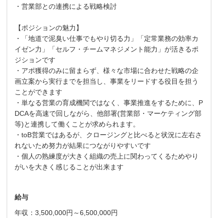
・営業部との連携による戦略検討
【ポジションの魅力】
・「地道で泥臭い仕事でもやり切る力」「定常業務の効率カ
イゼン力」「セルフ・チームマネジメント能力」が活きるポ
ジションです
・アポ獲得のみに留まらず、様々な市場に合わせた戦略の企
画立案から実行までを担当し、事業をリードする役目を担う
ことができます
・単なる営業の育成機関ではなく、事業推進をするために、P
DCAを高速で回しながら、他部署(営業部・マーケティング部
等)と連携して働くことが求められます。
・toB営業ではあるが、クロージングと比べると状況に左右さ
れないため努力が結果につながりやすいです
・個人の熟練度が大きく組織の売上に関わってくるためやり
がいを大きく感じることが出来ます
給与
年収：3,500,000円～6,500,000円