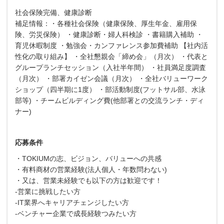
社会保険完備、健康診断
補足情報：・各種社会保険（健康保険、厚生年金、雇用保
険、労災保険） ・健康診断・婦人科検診 ・書籍購入補助 ・
育児休暇制度 ・勉強会・カンファレンス参加費補助 【社内活
性化の取り組み】 ・全社懇親会「締め会」（月次） ・代表と
グループランチセッション（入社半年間） ・社員満足度調査
（月次） ・部署カイゼン会議（月次） ・全社バリューワーク
ショップ（四半期に1度） ・部活動制度(フットサル部、水泳
部等) ・チームビルディング費(他部署との交流ランチ・ディ
ナー)
応募条件
・TOKIUMの志、ビジョン、バリューへの共感
・有料商材の営業経験(法人個人・年数問わない)
・又は、営業未経験でも以下の方は歓迎です！
-営業に挑戦したい方
-IT業界へキャリアチェンジしたい方
-ベンチャー企業で成長経験つみたい方