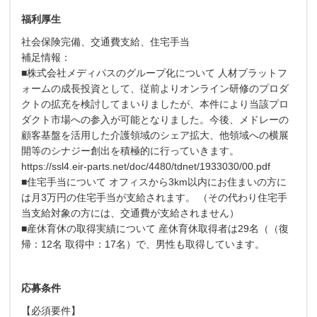
福利厚生
社会保険完備、交通費支給、住宅手当
補足情報：
■株式会社メディパスのグループ化について 人材プラットフ
ォームの成長投資として、従前よりオンライン研修のプロダ
クトの拡充を検討してまいりましたが、本件により当該プロ
ダクト市場への参入が可能となりました。今後、メドレーの
顧客基盤を活用した介護領域のシェア拡大、他領域への横展
開等のシナジー創出を積極的に行っていきます。
https://ssl4.eir-parts.net/doc/4480/tdnet/1933030/00.pdf
■住宅手当について オフィスから3km以内にお住まいの方に
は月3万円の住宅手当が支給されます。 （その代わり住宅手
当支給対象の方には、交通費が支給されません）
■産休育休の取得実績について 産休育休取得者は29名（（復
帰：12名 取得中：17名）で、男性も取得しています。
応募条件
【必須要件】