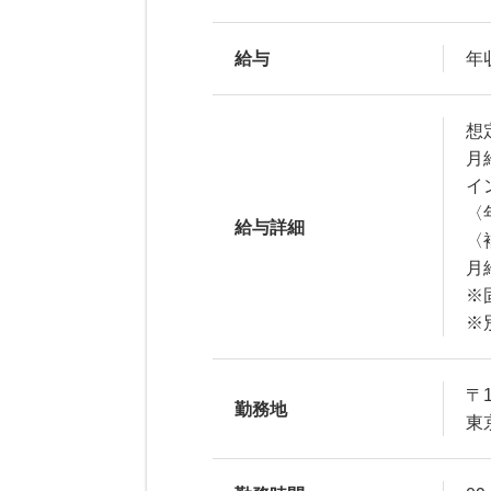
給与
年収
想
月
イ
〈
給与詳細
〈
月
※
※
〒1
勤務地
東