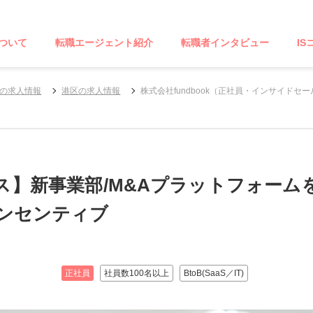
ついて
転職エージェント紹介
転職者インタビュー
IS
の求人情報
港区の求人情報
株式会社fundbook（正社員・インサイドセ
ス】新事業部/M&Aプラットフォーム
インセンティブ
正社員
社員数100名以上
BtoB(SaaS／IT)