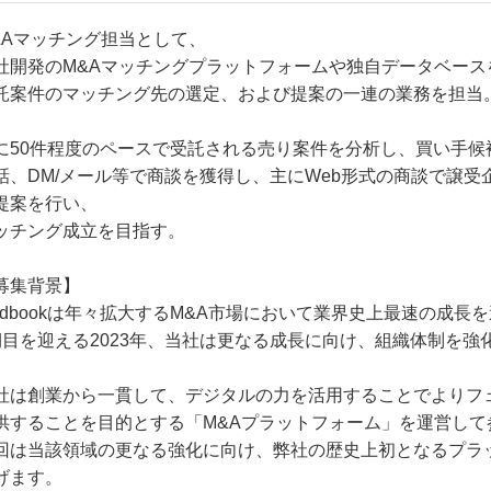
&Aマッチング担当として、
社開発のM&Aマッチングプラットフォームや独自データベース
託案件のマッチング先の選定、および提案の一連の業務を担当
に50件程度のペースで受託される売り案件を分析し、買い手候
話、DM/メール等で商談を獲得し、主にWeb形式の商談で譲
提案を行い、
ッチング成立を目指す。
募集背景】
undbookは年々拡大するM&A市場において業界史上最速の成長
期目を迎える2023年、当社は更なる成長に向け、組織体制を強
社は創業から一貫して、デジタルの力を活用することでよりフ
供することを目的とする「M&Aプラットフォーム」を運営して
回は当該領域の更なる強化に向け、弊社の歴史上初となるプラ
げます。