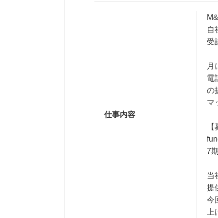
M
自
受
月
電
の
マ
仕事内容
【
f
7
当
提
今
上