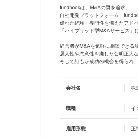
fundbookは、M&Aの質を追求。
自社開発プラットフォーム「fundbo
優れた経験・専⾨性を備えたアド
「ハイブリッド型M&Aサービス」
経営者がM&Aを気軽に相談できる
属人性や恣意性を廃した公明正大な
そして誰もが成功の機会を得られ
会社名
株式
職種
イ
雇用形態
正