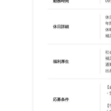
勤務時間
09
休
年
休日詳細
休
補
社
補
福利厚生
通
出
【
・
応募条件
【