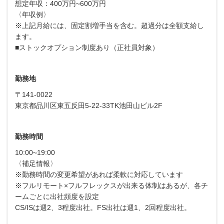
想定年収：400万円~600万円
〈年収例〉
※上記月給には、固定割増手当を含む。超過分は全額支給し
ます。
■ストックオプション制度あり（正社員対象）
勤務地
〒141-0022
東京都品川区東五反田5-22-33TK池田山ビル2F
勤務時間
10:00~19:00
〈補足情報〉
※勤務時間の変更希望があれば柔軟に対応しています
※フルリモート×フルフレックスが出来る体制はあるが、各チ
ームごとに出社頻度を設定
CS/ISは週2、3程度出社。FS出社は週1、2回程度出社。