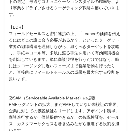
トの選定、最適なコミュニケーションスタイルの確率等、よ
り事業をドライブさせるターゲティング戦略を磨いていきま
す。
【BDR】
フィールドセールスと密に連携の上、「Leanerの価値を伝え
るにはどこの誰に会う必要があるか？」といったターゲット
業界の組織構造を理解しながら、狙うべきターゲットを攻略
し、手紙やコール等、多岐に渡る手法を用いて有効商談機会
を創出していきます。単に商談獲得を行うだけではなく、時
にはクロージングに近いフェーズまで営業活動を行ったり
と、直接的にフィールドセールスの成果を最大化する役割を
担います。
②SAM（Serviceable Available Market）の拡張
PMFセグメントの拡大、まだPMFしていない未検証の業界、
企業に対しての仮説検証をリードします。アポイント獲得、
商談進行するか、価値提供できるか、の仮説検証を、セール
ス、カスタマーサクセスを巻き込みながら推進する役割を担
います。