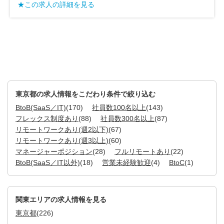
詳細を見る
★この求人の詳細
東京都の求人情報をこだわり条件で絞り込む
BtoB(SaaS／IT)
(170)
社員数100名以上
(143)
フレックス制度あり
(88)
社員数300名以上
(87)
リモートワークあり(週2以下)
(67)
リモートワークあり(週3以上)
(60)
マネージャーポジション
(28)
フルリモートあり
(22)
BtoB(SaaS／IT以外)
(18)
営業未経験歓迎
(4)
BtoC
(1)
関東エリアの求人情報を見る
東京都
(226)