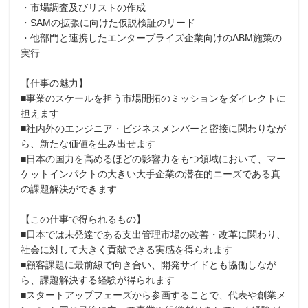
・市場調査及びリストの作成
・SAMの拡張に向けた仮説検証のリード
・他部門と連携したエンタープライズ企業向けのABM施策の
実行
【仕事の魅力】
■事業のスケールを担う市場開拓のミッションをダイレクトに
担えます
■社内外のエンジニア・ビジネスメンバーと密接に関わりなが
ら、新たな価値を生み出せます
■日本の国力を高めるほどの影響力をもつ領域において、マー
ケットインパクトの大きい大手企業の潜在的ニーズである真
の課題解決ができます
【この仕事で得られるもの】
■日本では未発達である支出管理市場の改善・改革に関わり、
社会に対して大きく貢献できる実感を得られます
■顧客課題に最前線で向き合い、開発サイドとも協働しなが
ら、課題解決する経験が得られます
■スタートアップフェーズから参画することで、代表や創業メ