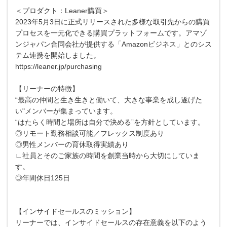
＜プロダクト：Leaner購買＞
2023年5月3日に正式リリースされた多様な取引先からの購買
プロセスを一元化できる購買プラットフォームです。アマゾ
ンジャパン合同会社が提供する「Amazonビジネス」とのシス
テム連携を開始しました。
https://leaner.jp/purchasing
【リーナーの特徴】
“最高の仲間と生き生きと働いて、大きな事業を成し遂げた
い"メンバーが集まっています。
“はたらく時間と場所は自分で決める”を方針としています。
◎リモート勤務相談可能／フレックス制度あり
◎男性メンバーの育休取得実績あり
∟社員とそのご家族の時間を創業当時から大切にしていま
す。
◎年間休日125日
【インサイドセールスのミッション】
リーナーでは、インサイドセールスの存在意義を以下のよう