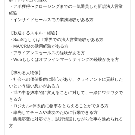
・アポ獲得〜クロージングまでの一気通貫した新規法人営業
経験
・インサイドセールスでの業務経験がある方
【歓迎するスキル・経験】
・SaaSもしくはIT業界での法人営業経験がある方
・MA/CRMの活用経験がある方
・アライアンスセールスの経験がある方
・Webもしくはオフラインマーケティングの経験がある方
【求める人物像】
・社会への価値提供に関心があり、クライアントに貢献した
いという強い想いがある方
・世の中を抜本的に変えることに対して、一緒にワクワクで
きる方
・ロジカル×体系的に物事をとらえることができる方
・率先してチームや成功のために行動できる方
・臨機応変に対応でき、試行錯誤しながら仕事を進められる
方