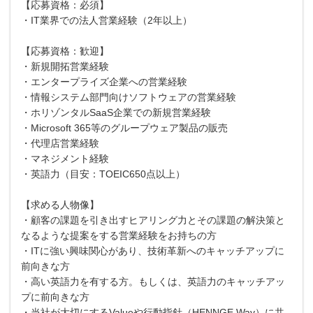
【応募資格：必須】
・IT業界での法人営業経験（2年以上）
【応募資格：歓迎】
・新規開拓営業経験
・エンタープライズ企業への営業経験
・情報システム部門向けソフトウェアの営業経験
・ホリゾンタルSaaS企業での新規営業経験
・Microsoft 365等のグループウェア製品の販売
・代理店営業経験
・マネジメント経験
・英語力（目安：TOEIC650点以上）
【求める人物像】
・顧客の課題を引き出すヒアリング力とその課題の解決策と
なるような提案をする営業経験をお持ちの方
・ITに強い興味関心があり、技術革新へのキャッチアップに
前向きな方
・高い英語力を有する方。もしくは、英語力のキャッチアッ
プに前向きな方
・当社が大切にするValueや行動指針（HENNGE Way）に共