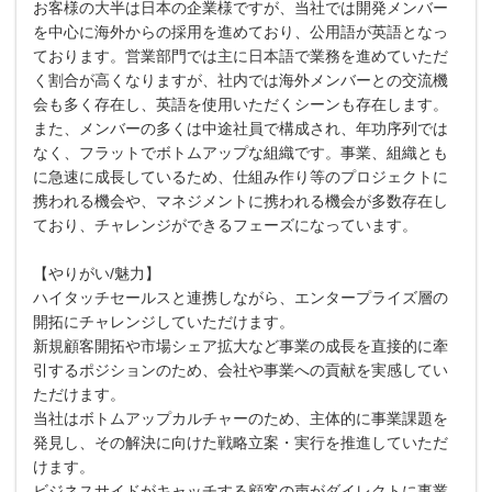
お客様の大半は日本の企業様ですが、当社では開発メンバー
を中心に海外からの採用を進めており、公用語が英語となっ
ております。営業部門では主に日本語で業務を進めていただ
く割合が高くなりますが、社内では海外メンバーとの交流機
会も多く存在し、英語を使用いただくシーンも存在します。
また、メンバーの多くは中途社員で構成され、年功序列では
なく、フラットでボトムアップな組織です。事業、組織とも
に急速に成長しているため、仕組み作り等のプロジェクトに
携われる機会や、マネジメントに携われる機会が多数存在し
ており、チャレンジができるフェーズになっています。
【やりがい/魅力】
ハイタッチセールスと連携しながら、エンタープライズ層の
開拓にチャレンジしていただけます。
新規顧客開拓や市場シェア拡大など事業の成長を直接的に牽
引するポジションのため、会社や事業への貢献を実感してい
ただけます。
当社はボトムアップカルチャーのため、主体的に事業課題を
発見し、その解決に向けた戦略立案・実行を推進していただ
けます。
ビジネスサイドがキャッチする顧客の声がダイレクトに事業