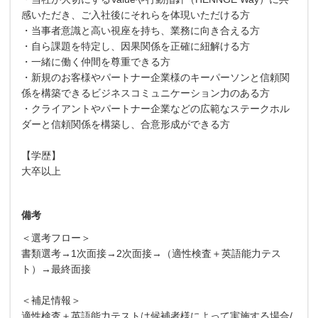
感いただき、ご入社後にそれらを体現いただける方
・当事者意識と高い視座を持ち、業務に向き合える方
・自ら課題を特定し、因果関係を正確に紐解ける方
・一緒に働く仲間を尊重できる方
・新規のお客様やパートナー企業様のキーパーソンと信頼関
係を構築できるビジネスコミュニケーション力のある方
・クライアントやパートナー企業などの広範なステークホル
ダーと信頼関係を構築し、合意形成ができる方
【学歴】
大卒以上
備考
＜選考フロー＞
書類選考→1次面接→2次面接→（適性検査＋英語能力テス
ト）→最終面接
＜補足情報＞
適性検査＋英語能力テストは候補者様によって実施する場合/