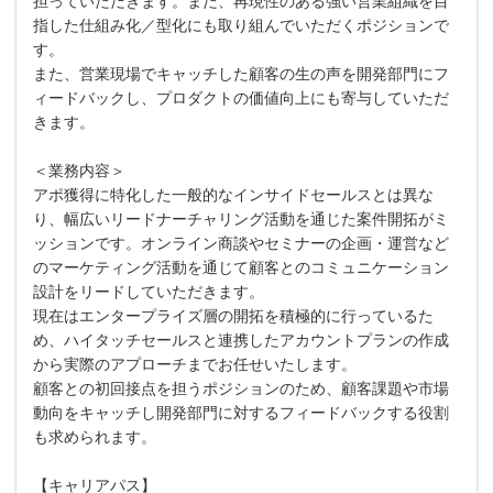
担っていただきます。また、再現性のある強い営業組織を目
指した仕組み化／型化にも取り組んでいただくポジションで
す。
また、営業現場でキャッチした顧客の生の声を開発部門にフ
ィードバックし、プロダクトの価値向上にも寄与していただ
きます。
＜業務内容＞
アポ獲得に特化した一般的なインサイドセールスとは異な
り、幅広いリードナーチャリング活動を通じた案件開拓がミ
ッションです。オンライン商談やセミナーの企画・運営など
のマーケティング活動を通じて顧客とのコミュニケーション
設計をリードしていただきます。
現在はエンタープライズ層の開拓を積極的に行っているた
め、ハイタッチセールスと連携したアカウントプランの作成
から実際のアプローチまでお任せいたします。
顧客との初回接点を担うポジションのため、顧客課題や市場
動向をキャッチし開発部門に対するフィードバックする役割
も求められます。
【キャリアパス】