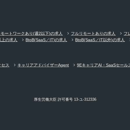
リモートワークあり(週2以下)の求人
フルリモートありの求人
フ
以上の求人
BtoB(SaaS／IT)の求人
BtoB(SaaS／IT以外)の求人
クセス
キャリアアドバイザーAgent
9EキャリアAI・SaaSセール
厚生労働大臣 許可番号 13-ユ-312336